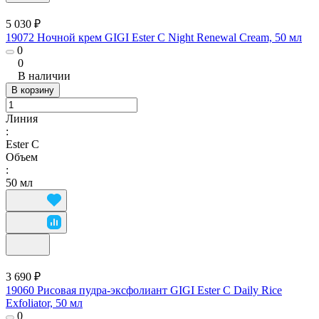
5 030 ₽
19072 Ночной крем GIGI Ester C Night Renewal Cream, 50 мл
0
0
В наличии
В корзину
Линия
:
Ester C
Объем
:
50 мл
3 690 ₽
19060 Рисовая пудра-эксфолиант GIGI Ester C Daily Rice
Exfoliator, 50 мл
0