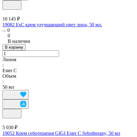
10 145 ₽
19082 EsC крем улучшающий цвет лица, 50 мл.
0
0
В наличии
В корзину
Линия
:
Ester C
Объем
:
50 мл
5 030 ₽
19052 Крем себотерапия GIGI Ester C Sebotherapy, 50 мл