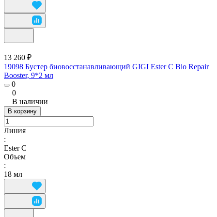
13 260 ₽
19098 Бустер биовосстанавливающий GIGI Ester C Bio Repair
Booster, 9*2 мл
0
0
В наличии
В корзину
Линия
:
Ester C
Объем
:
18 мл