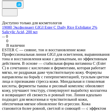
Доступно только для косметологов
19080 Эксфолиант GIGI Ester C Daily Rice Exfoliator 2%
Salicylic Acid, 200 мл
0
0
В наличии
ESTER C — сияние, тон и восстановление кожи
Профессиональная линия GIGI для осветления, выравнивания
тона и восстановления кожи с деликатным, но эффективным
действием. В основе — стабильная форма витамина C (Ester
C) в сочетании с кислотами и ферментами, которая работает
мягко, не раздражая даже чувствительную кожу. Формулы
направлены на борьбу с гиперпигментацией, тусклым цветом
лица и признаками стресса кожи. Миндальная и гликолевая
кислоты, ферменты тыквы и рисовый комплекс обновляют
кожу, улучшают текстуру, стимулируют выработку коллагена
и возвращают ей свежесть и ровный тон. Линия идеально
подходит для межсезонья и чувствительной кожи,
обеспечивая мягкое обновление без агрессии. Кожа
становится более ровной, светлой и сияющей — с эффектом