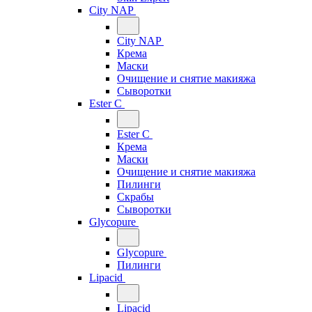
City NAP
City NAP
Крема
Маски
Очищение и снятие макияжа
Сыворотки
Ester C
Ester C
Крема
Маски
Очищение и снятие макияжа
Пилинги
Скрабы
Сыворотки
Glycopure
Glycopure
Пилинги
Lipacid
Lipacid