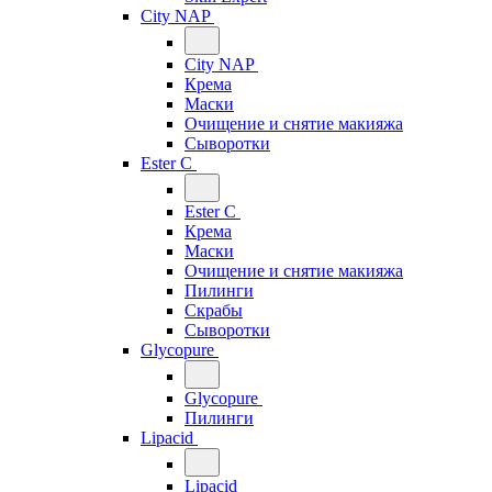
City NAP
City NAP
Крема
Маски
Очищение и снятие макияжа
Сыворотки
Ester C
Ester C
Крема
Маски
Очищение и снятие макияжа
Пилинги
Скрабы
Сыворотки
Glycopure
Glycopure
Пилинги
Lipacid
Lipacid